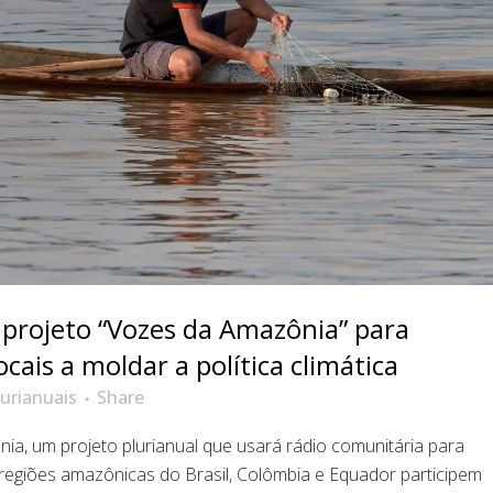
projeto “Vozes da Amazônia” para
cais a moldar a política climática
lurianuais
Share
a, um projeto plurianual que usará rádio comunitária para
regiões amazônicas do Brasil, Colômbia e Equador participem