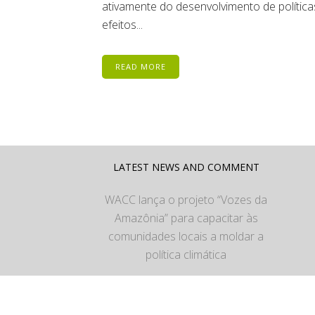
ativamente do desenvolvimento de política
efeitos...
READ MORE
LATEST NEWS AND COMMENT
WACC lança o projeto “Vozes da
Amazônia” para capacitar às
comunidades locais a moldar a
política climática