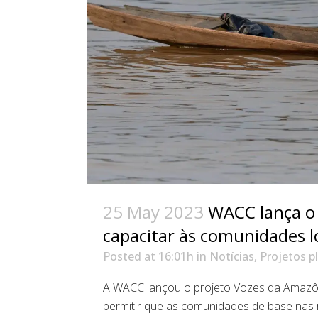
25 May 2023
WACC lança o 
capacitar às comunidades lo
Posted at 16:01h
in
Notícias
,
Projetos p
A WACC lançou o projeto Vozes da Amazôni
permitir que as comunidades de base nas 