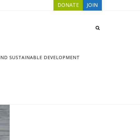
DONATE
JOIN
RECENT POSTS
AND SUSTAINABLE DEVELOPMENT
WACC lança o projeto “Vozes da
Amazônia” para capacitar às
comunidades locais a moldar a
política climática