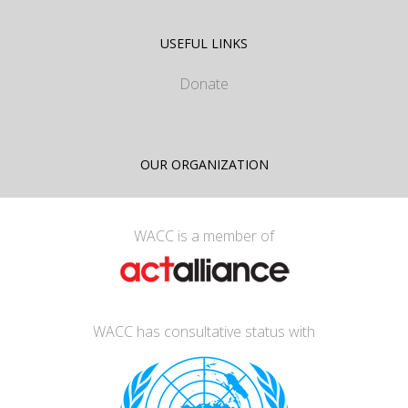
USEFUL LINKS
Donate
OUR ORGANIZATION
WACC is a member of
WACC has consultative status with