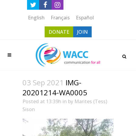
English
Français
Español
DONATE
JOIN
03 Sep 2021
IMG-
20201214-WA0005
Posted at 13:39h
in
by
Marites (Tess)
Sison