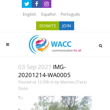
English
Español
Português
DONATE
JOIN
03 Sep 2021
IMG-
20201214-WA0005
Posted at 13:39h
in
by
Marites (Tess)
Sison