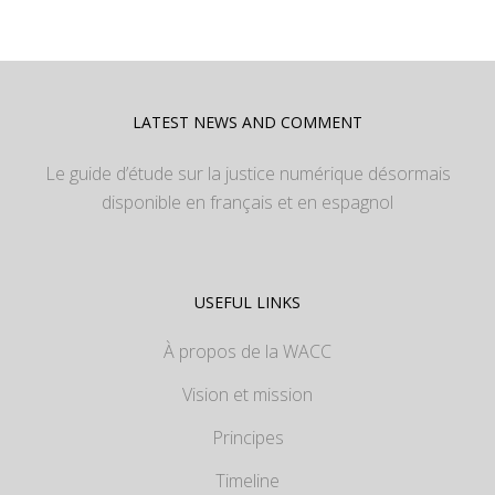
LATEST NEWS AND COMMENT
Le guide d’étude sur la justice numérique désormais
disponible en français et en espagnol
USEFUL LINKS
À propos de la WACC
Vision et mission
Principes
Timeline