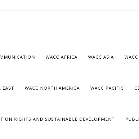
OMMUNICATION
WACC AFRICA
WACC ASIA
WACC
ur le voir, veuillez saisir votre mot de passe ci-dessous :
 EAST
WACC NORTH AMERICA
WACC PACIFIC
C
TION RIGHTS AND SUSTAINABLE DEVELOPMENT
PUBL