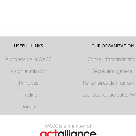
E
USEFUL LINKS
OUR ORGANIZATION
À propos de la WACC
Conseil d’administrati
Vision et mission
Secrétariat general
Principes
Partenaires de financem
Timeline
Lauréats et lauréates 
Donate
WACC is a member of