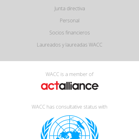
Junta directiva
Personal
Socios financieros
Laureados y laureadas WACC
WACC is a member of
WACC has consultative status with