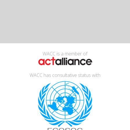
WACC is a member of
WACC has consultative status with