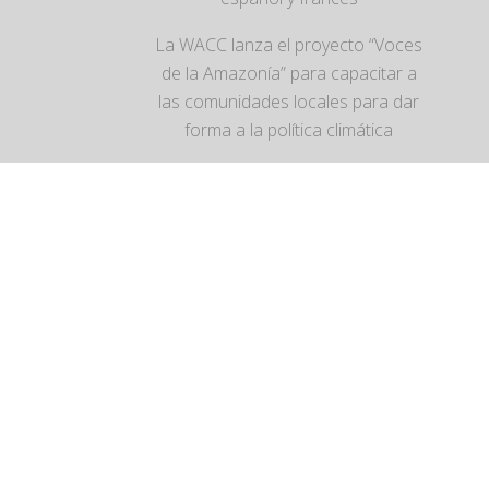
La WACC lanza el proyecto “Voces
de la Amazonía” para capacitar a
las comunidades locales para dar
forma a la política climática