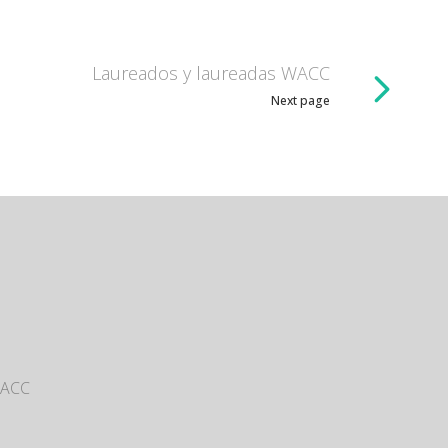
Laureados y laureadas WACC
Next page
WACC