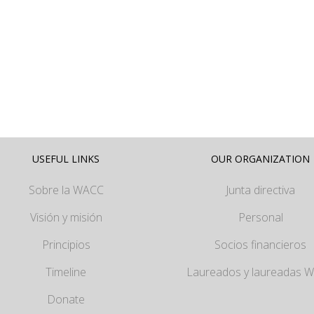
USEFUL LINKS
OUR ORGANIZATION
Sobre la WACC
Junta directiva
Visión y misión
Personal
Principios
Socios financieros
Timeline
Laureados y laureadas 
Donate