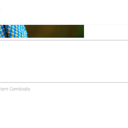
E
thern Cambodia.