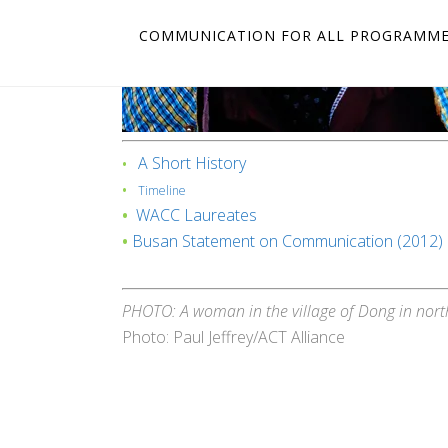
COMMUNICATION FOR ALL PROGRAMM
A Short History
•
•
Timeline
•
WACC Laureates
•
Busan Statement on Communication (2012)
PHOTO: A woman in the village of Dong in nor
Photo: Paul Jeffrey/ACT Alliance