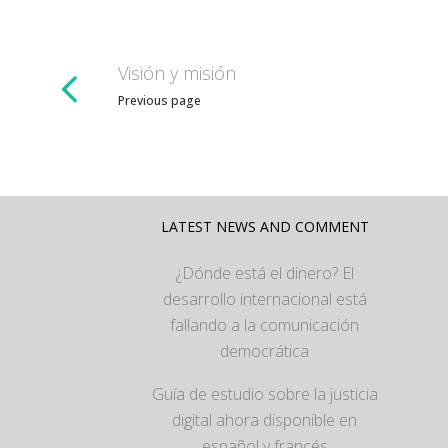
Visión y misión
Previous page
LATEST NEWS AND COMMENT
¿Dónde está el dinero? El
desarrollo internacional está
fallando a la comunicación
democrática
Guía de estudio sobre la justicia
digital ahora disponible en
español y francés