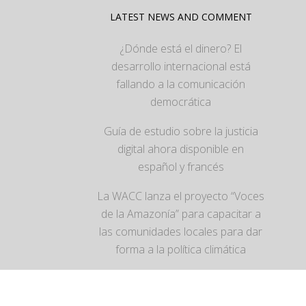
LATEST NEWS AND COMMENT
¿Dónde está el dinero? El
desarrollo internacional está
fallando a la comunicación
democrática
Guía de estudio sobre la justicia
digital ahora disponible en
español y francés
La WACC lanza el proyecto “Voces
de la Amazonía” para capacitar a
las comunidades locales para dar
forma a la política climática