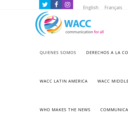
English
Français
QUIENES SOMOS
DERECHOS A LA C
Nuestra organización
•
Sobre la WACC
•
Visión y misión
WACC LATIN AMERICA
WACC MIDDLE
•
Principios
•
Plan estratégico
•
Junta directiva
•
Personal
WHO MAKES THE NEWS
COMMUNICA
•
Socios financieros