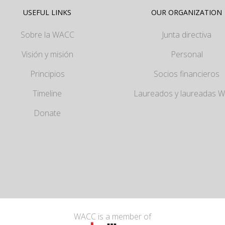
USEFUL LINKS
OUR ORGANIZATION
Sobre la WACC
Junta directiva
Visión y misión
Personal
Principios
Socios financieros
Timeline
Laureados y laureadas 
Donate
WACC is a member of