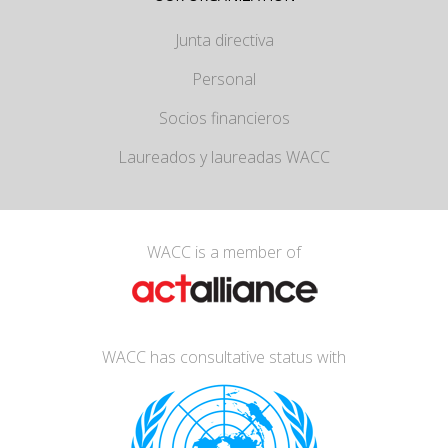
Junta directiva
Personal
Socios financieros
Laureados y laureadas WACC
WACC is a member of
WACC has consultative status with