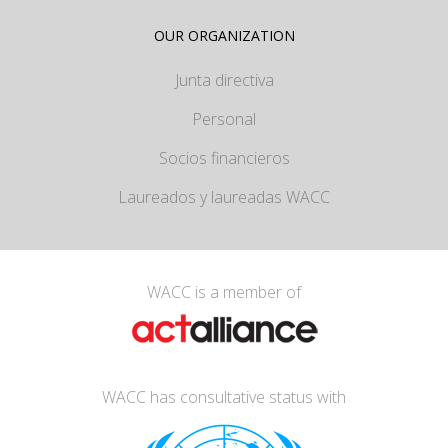
OUR ORGANIZATION
Junta directiva
Personal
Socios financieros
Laureados y laureadas WACC
WACC is a member of
WACC has consultative status with