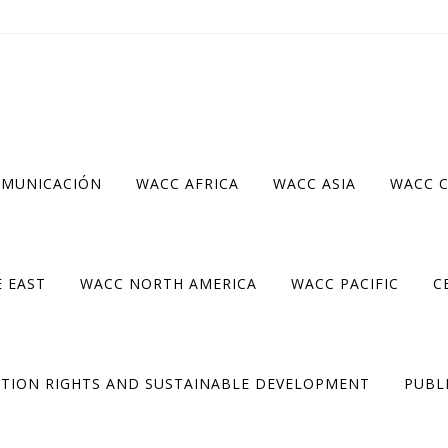
OMUNICACIÓN
WACC AFRICA
WACC ASIA
WACC 
 EAST
WACC NORTH AMERICA
WACC PACIFIC
C
TION RIGHTS AND SUSTAINABLE DEVELOPMENT
PUBL