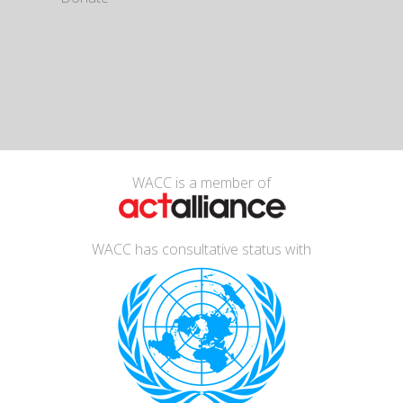
WACC is a member of
WACC has consultative status with