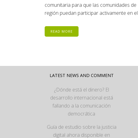
comunitaria para que las comunidades de 
región puedan participar activamente en el 
READ MORE
LATEST NEWS AND COMMENT
¿Dónde está el dinero? El
desarrollo internacional está
fallando a la comunicación
democrática
Guía de estudio sobre la justicia
digital ahora disponible en