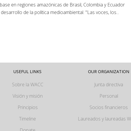
base en regiones amazónicas de Brasil, Colombia y Ecuador
desarrollo de la política medioambiental. "Las voces, los...
USEFUL LINKS
OUR ORGANIZATION
Sobre la WACC
Junta directiva
Visión y misión
Personal
Principios
Socios financieros
Timeline
Laureados y laureadas 
Donate