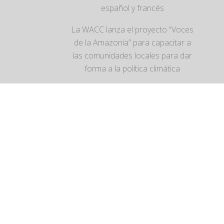
español y francés
La WACC lanza el proyecto “Voces
de la Amazonía” para capacitar a
las comunidades locales para dar
forma a la política climática