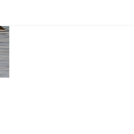
de la Amazonía” para capacitar a
las comunidades locales para dar
forma a la política climática
a