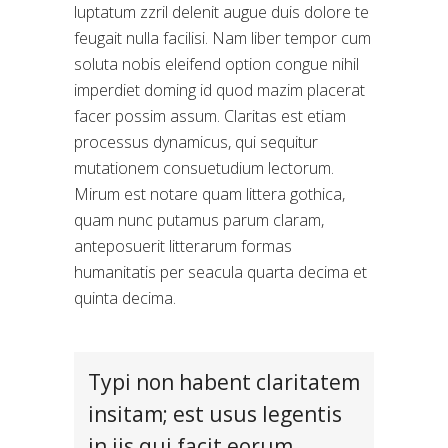
luptatum zzril delenit augue duis dolore te
feugait nulla facilisi. Nam liber tempor cum
soluta nobis eleifend option congue nihil
imperdiet doming id quod mazim placerat
facer possim assum. Claritas est etiam
processus dynamicus, qui sequitur
mutationem consuetudium lectorum.
Mirum est notare quam littera gothica,
quam nunc putamus parum claram,
anteposuerit litterarum formas
humanitatis per seacula quarta decima et
quinta decima.
Typi non habent claritatem
insitam; est usus legentis
in iis qui facit eorum