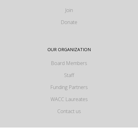
Join
Donate
OUR ORGANIZATION
Board Members
Staff
Funding Partners
WACC Laureates
Contact us