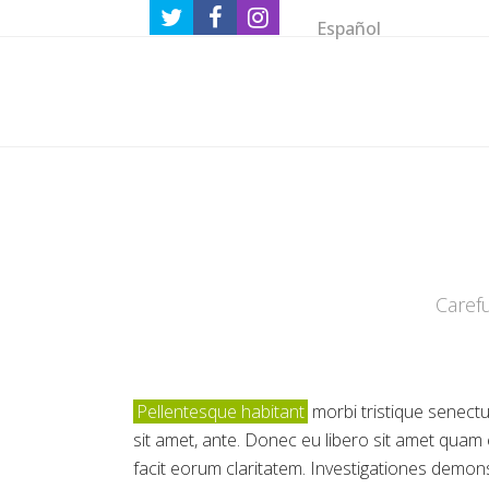
Español
Caref
Pellentesque habitant
morbi tristique senectu
sit amet, ante. Donec eu libero sit amet quam 
facit eorum claritatem. Investigationes demons