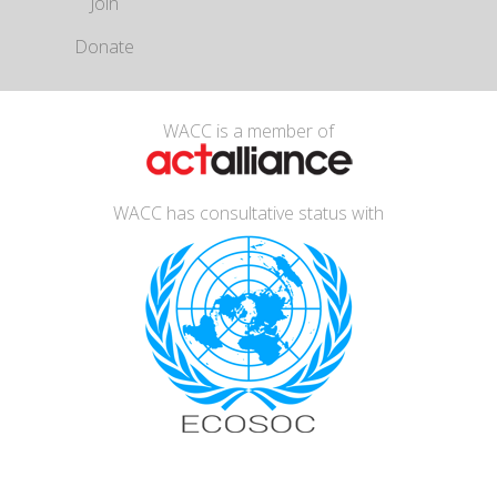
Join
Donate
WACC is a member of
WACC has consultative status with