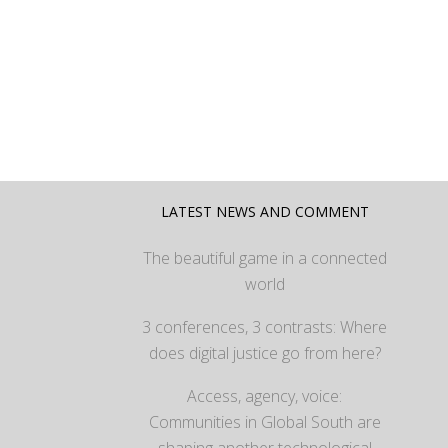
LATEST NEWS AND COMMENT
The beautiful game in a connected
world
3 conferences, 3 contrasts: Where
does digital justice go from here?
Access, agency, voice:
Communities in Global South are