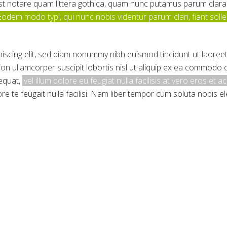
 notare quam littera gothica, quam nunc putamus parum claram
Eodem modo typi, qui nunc nobis videntur parum clari, fiant soll
iscing elit, sed diam nonummy nibh euismod tincidunt ut laoree
tion ullamcorper suscipit lobortis nisl ut aliquip ex ea commodo
sequat,
vel illum dolore eu feugiat nulla facilisis at vero eros et
re te feugait nulla facilisi. Nam liber tempor cum soluta nobis e