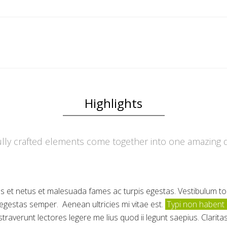
ABOUT US
OUR WORK
REGIONAL NETWORKS
R
Highlights
ully crafted elements come together into one amazing d
s et netus et malesuada fames ac turpis egestas. Vestibulum tort
egestas semper. Aenean ultricies mi vitae est.
Typi non habent 
traverunt lectores legere me lius quod ii legunt saepius. Clarit