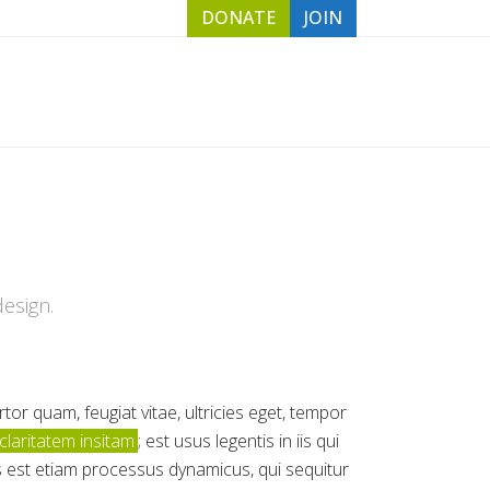
DONATE
JOIN
ESOURCES
NEWS
SUBSCRIBE
esign.
or quam, feugiat vitae, ultricies eget, tempor
claritatem insitam
; est usus legentis in iis qui
as est etiam processus dynamicus, qui sequitur