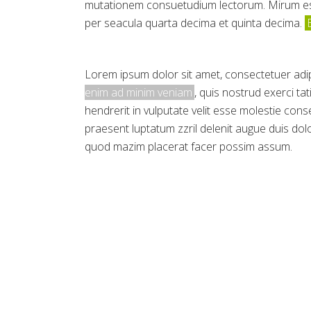
mutationem consuetudium lectorum. Mirum est
per seacula quarta decima et quinta decima.
Lorem ipsum dolor sit amet, consectetuer adip
enim ad minim veniam
, quis nostrud exerci ta
hendrerit in vulputate velit esse molestie con
praesent luptatum zzril delenit augue duis dolo
quod mazim placerat facer possim assum.