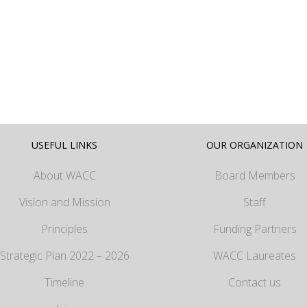
USEFUL LINKS
OUR ORGANIZATION
About WACC
Board Members
Vision and Mission
Staff
Principles
Funding Partners
Strategic Plan 2022 – 2026
WACC Laureates
Timeline
Contact us