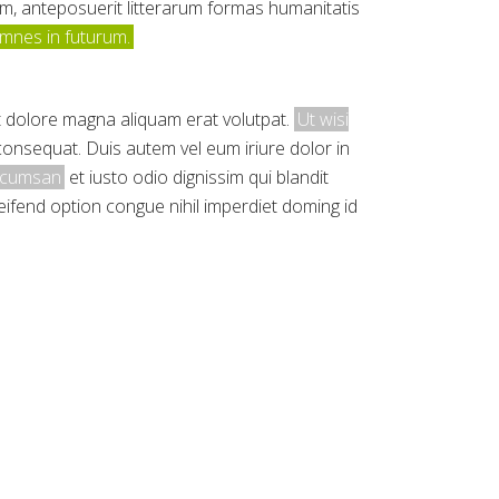
, anteposuerit litterarum formas humanitatis
emnes in futurum.
t dolore magna aliquam erat volutpat.
Ut wisi
 consequat. Duis autem vel eum iriure dolor in
 accumsan
et iusto odio dignissim qui blandit
leifend option congue nihil imperdiet doming id