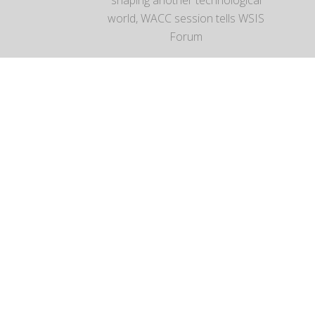
shaping another technological
world, WACC session tells WSIS
Forum