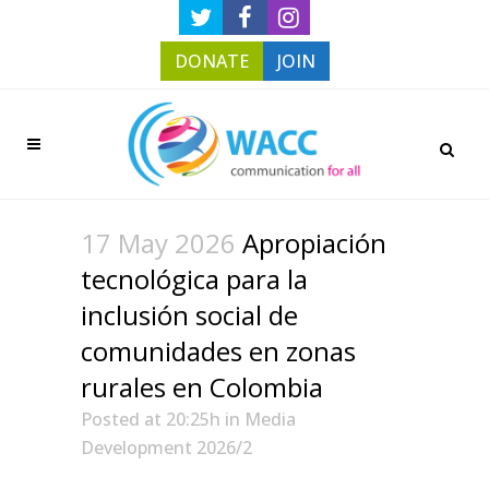
DONATE
JOIN
17 May 2026
Apropiación
tecnológica para la
inclusión social de
comunidades en zonas
rurales en Colombia
Posted at 20:25h
in
Media
Development 2026/2