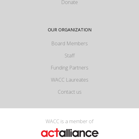
Donate
OUR ORGANIZATION
Board Members
Staff
Funding Partners
WACC Laureates
Contact us
WACC is a member of