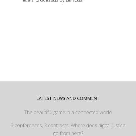
etiam processus dynamicus.
LATEST NEWS AND COMMENT
The beautiful game in a connected world
3 conferences, 3 contrasts: Where does digital justice
go from here?