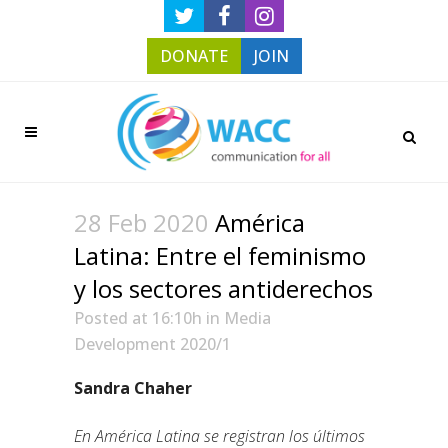
DONATE
JOIN
28 Feb 2020
América
Latina: Entre el feminismo
y los sectores antiderechos
Posted at 16:10h
in
Media
Development 2020/1
Sandra Chaher
En América Latina se registran los últimos