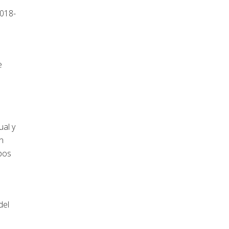
2018-
e
ual y
en
upos
del