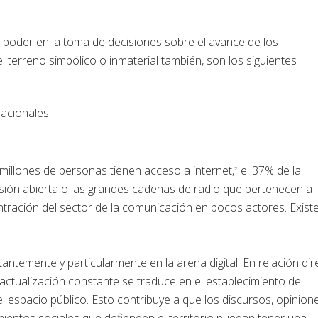
poder en la toma de decisiones sobre el avance de los
l terreno simbólico o inmaterial también, son los siguientes
nacionales
millones de personas tienen acceso a internet,
el 37% de la
2
visión abierta o las grandes cadenas de radio que pertenecen a
tración del sector de la comunicación en pocos actores. Exist
ntemente y particularmente en la arena digital. En relación dir
actualización constante se traduce en el establecimiento de
l espacio público. Esto contribuye a que los discursos, opinione
entos sociales que defienden el territorio puedan tener una