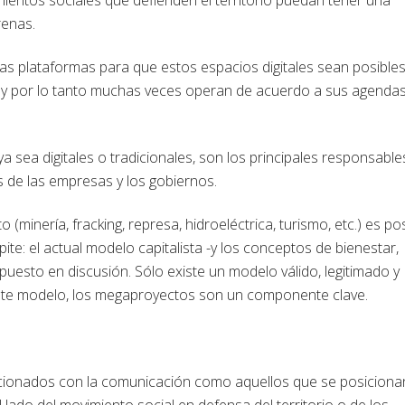
renas.
as plataformas para que estos espacios digitales sean posible
y por lo tanto muchas veces operan de acuerdo a sus agendas
 sea digitales o tradicionales, son los principales responsable
os de las empresas y los gobiernos.
minería, fracking, represa, hidroeléctrica, turismo, etc.) es po
pite: el actual modelo capitalista -y los conceptos de bienestar,
puesto en discusión. Sólo existe un modelo válido, legitimado y
n este modelo, los megaproyectos son un componente clave.
acionados con la comunicación como aquellos que se posiciona
ado del movimiento social en defensa del territorio o de los