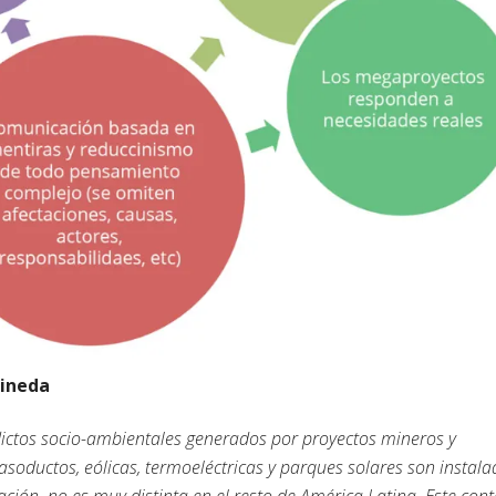
Pineda
lictos socio-ambientales generados por proyectos mineros y
asoductos, eólicas, termoeléctricas y parques solares son instal
uación
no es muy distinta en el resto de América Latina. Este cont