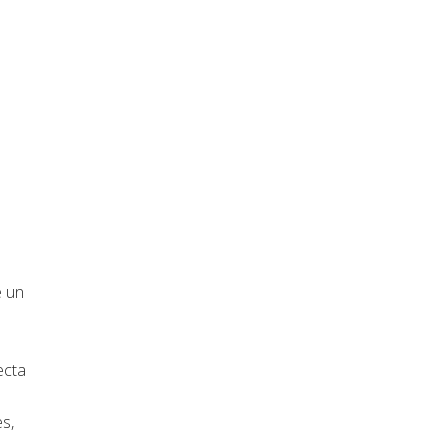
e un
ecta
s,