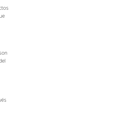
ctos
que
 son
del
vés