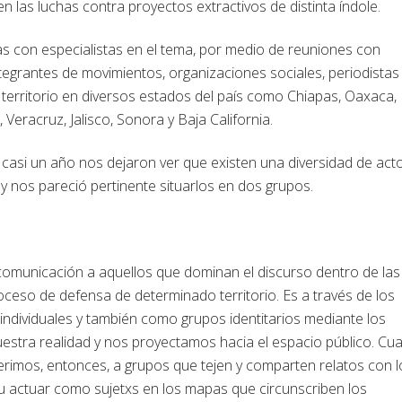
 las luchas contra proyectos extractivos de distinta índole.
tas con especialistas en el tema, por medio de reuniones con
grantes de movimientos, organizaciones sociales, periodistas
territorio en diversos estados del país como Chiapas, Oaxaca,
racruz, Jalisco, Sonora y Baja California.
 casi un año nos dejaron ver que existen una diversidad de act
o y nos pareció pertinente situarlos en dos grupos.
municación a aquellos que dominan el discurso dentro de las
ceso de defensa de determinado territorio. Es a través de los
ndividuales y también como grupos identitarios mediante los
uestra realidad y nos proyectamos hacia el espacio público. Cu
rimos, entonces, a grupos que tejen y comparten relatos con l
su actuar como sujetxs en los mapas que circunscriben los