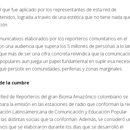
 que fue aplicado por los representantes de esta red de
ntenidos, lograda a través de una estética que no tiene nada qu
ción
.
municativos elaborados por los reporteros comunitarios en el
n una audiencia que supera los 5 millones de personas a lo la
que más de ser una cifra concreta reivindica que la comunicaci
s populares aun juega un papel fundamental en suplir esa neces
 que persiste en comunidades, periferias y zonas marginales.
 de la cumbre
la Red de Reporteros del gran Bioma Amazónico colombiano se
 para la emisión en las estaciones de radio que conforman la re
ociación Latinoamericana de Comunicación y Educación Popular
 las distintas socias que la conforman. Además, se consideró u
vos que se elaboraron durante los días que se desarrolló el