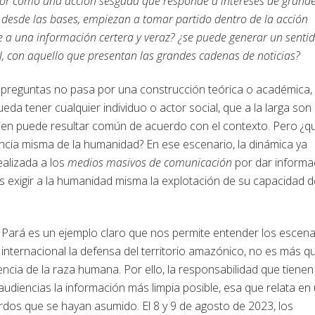
labor como una acción sesgada que responde a intereses de grand
 desde las bases, empiezan a tomar partido dentro de la acción
de a una información certera y veraz? ¿se puede generar un senti
l, con aquello que presentan las grandes cadenas de noticias?
s preguntas no pasa por una construcción teórica o académica,
da tener cualquier individuo o actor social, que a la larga son
bien puede resultar común de acuerdo con el contexto. Pero ¿q
encia misma de la humanidad? En ese escenario, la dinámica ya
realizada a los
medios masivos de comunicación
por dar informa
 exigir a la humanidad misma la explotación de su capacidad d
ará es un ejemplo claro que nos permite entender los escena
internacional la defensa del territorio amazónico, no es más q
encia de la raza humana. Por ello, la responsabilidad que tienen
audiencias la información más limpia posible, esa que relata en
cuerdos que se hayan asumido. El 8 y 9 de agosto de 2023, los