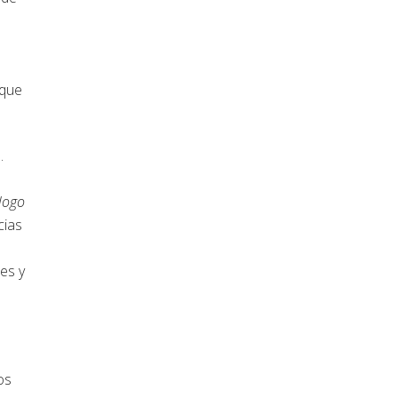
 que
.
s
álogo
cias
es y
os