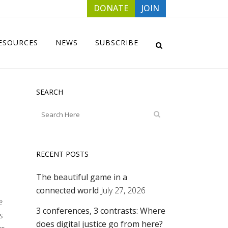
DONATE
JOIN
ESOURCES
NEWS
SUBSCRIBE
SEARCH
RECENT POSTS
The beautiful game in a
connected world
July 27, 2026
e
3 conferences, 3 contrasts: Where
s
does digital justice go from here?