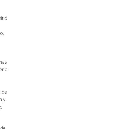
itió
o,
emas
er a
n de
a y
so
 de