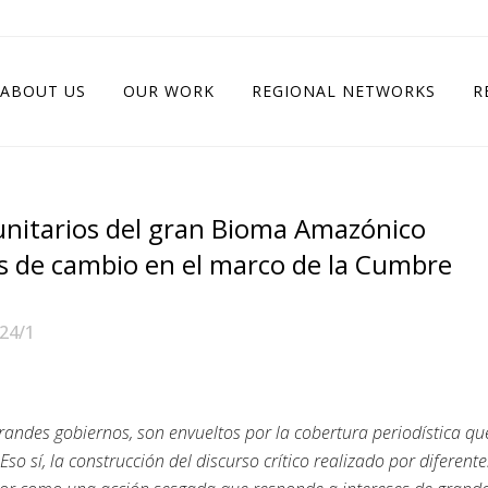
ABOUT US
OUR WORK
REGIONAL NETWORKS
R
nitarios del gran Bioma Amazónico
s de cambio en el marco de la Cumbre
24/1
randes gobiernos, son envueltos por la cobertura periodística qu
o sí, la construcción del discurso crítico realizado por diferente