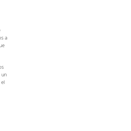
e
os a
que
os
n un
 el