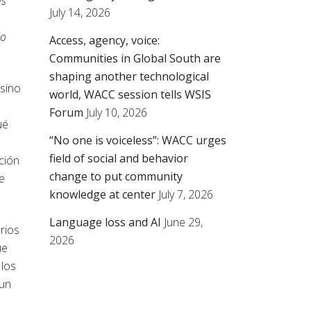
es
July 14, 2026
do
Access, agency, voice:
Communities in Global South are
shaping another technological
 sino
world, WACC session tells WSIS
Forum
July 10, 2026
ué
“No one is voiceless”: WACC urges
field of social and behavior
ción
change to put community
e
knowledge at center
July 7, 2026
Language loss and AI
June 29,
rios
2026
ue
 los
 un