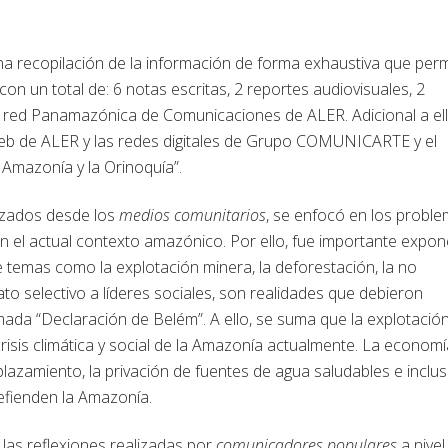
na recopilación de la información de forma exhaustiva que perm
on un total de: 6 notas escritas, 2 reportes audiovisuales, 2
la red Panamazónica de Comunicaciones de ALER. Adicional a ell
 web de ALER y las redes digitales de Grupo COMUNICARTE y el
 Amazonía y la Orinoquía”.
alizados desde los
medios comunitarios
, se enfocó en los probl
en el actual contexto amazónico. Por ello, fue importante expon
 temas como la explotación minera, la deforestación, la no
nato selectivo a líderes sociales, son realidades que debieron
ada “Declaración de Belém”. A ello, se suma que la explotació
crisis climática y social de la Amazonía actualmente. La economí
lazamiento, la privación de fuentes de agua saludables e inclu
defienden la Amazonía.
 las reflexiones realizadas por
comunicadores populares
a nivel