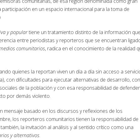
1 emisoras comunitarias, de esa región denominada como gran
articipación en un espacio internacional para la toma de
)
iva y popular
tiene un tratamiento distinto de la información qu
erencia entre periodistas y reporteros que se encuentran ligad
medios comunitarios
, radica en el conocimiento de la realidad 
uando quienes la reportan viven un día a día sin acceso a servici
), con dificultades para ejecutar alternativas de desarrollo, co
 sociales de la población y con esa responsabilidad de defender
xto por demás violento.
 un mensaje basado en los discursos y reflexiones de los
mbre, los reporteros comunitarios tienen la responsabilidad de
también, la invitación al análisis y al sentido crítico como una
ios y alternativos
.