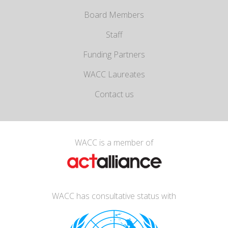
Board Members
Staff
Funding Partners
WACC Laureates
Contact us
WACC is a member of
WACC has consultative status with