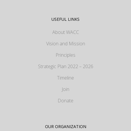
USEFUL LINKS
About WACC
Vision and Mission
Principles
Strategic Plan 2022 – 2026
Timeline
Join
Donate
OUR ORGANIZATION