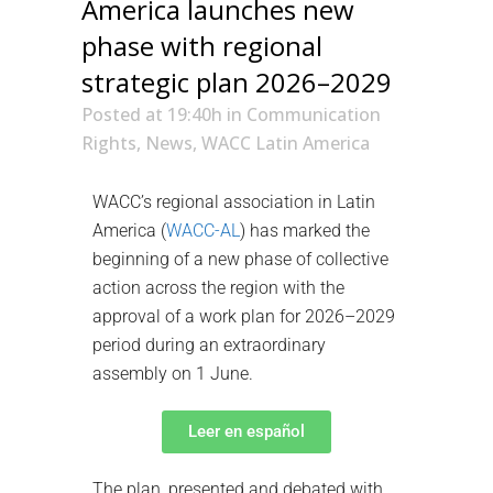
America launches new
phase with regional
strategic plan 2026–2029
Posted at 19:40h
in
Communication
Rights
,
News
,
WACC Latin America
WACC’s regional association in Latin
America (
WACC-AL
) has marked the
beginning of a new phase of collective
action across the region with the
approval of a work plan for 2026–2029
period during an extraordinary
assembly on 1 June.
Leer en español
The plan, presented and debated with